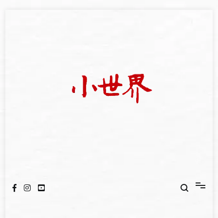
Skip
to
content
我們立足小世界，學習記錄浩瀚蒼穹
世新大學小世界