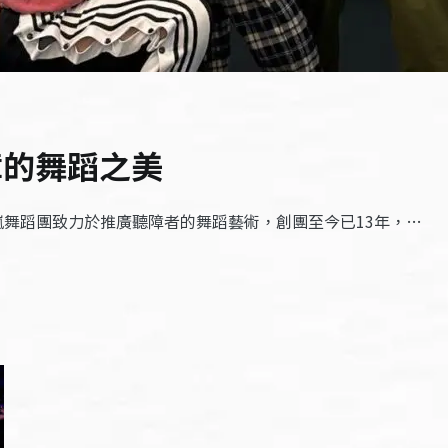
障的舞蹈之美
嵐舞蹈團致力於推廣聽障者的舞蹈藝術，創團至今已13年，…