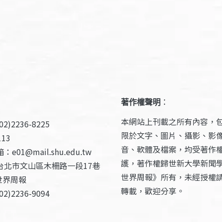
著作權聲明
：
本網站上刊載之所有內容，
2)2236-8225
限於文字、圖片、攝影、影
13
音、軟體及檔案，均受著作
e01@mail.shu.edu.tw
護，著作權歸世新大學新聞
台北市文山區木柵路一段17巷
世界周報》所有，未經授權
世界周報
轉載，歡迎分享。
2)2236-9094