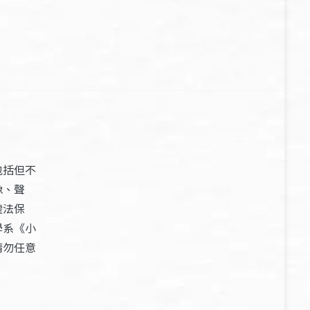
包括但不
像、聲
權法保
學系《小
請勿任意