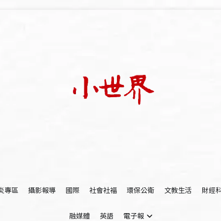
我們立足小世界，學習記錄浩瀚蒼穹
世新大學小世界
炎專區
攝影報導
國際
社會社福
環保公衛
文教生活
財經
融媒體
英語
電子報