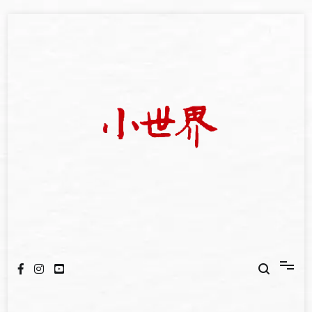
Skip
to
content
我們立足小世界，學習記錄浩瀚蒼穹
世新大學小世界