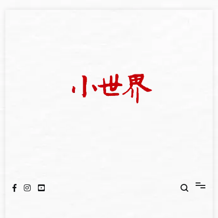
Skip
to
content
我們立足小世界，學習記錄浩瀚蒼穹
世新大學小世界