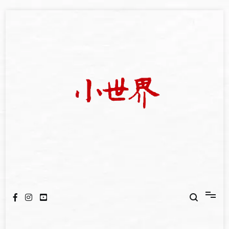
Skip
to
content
我們立足小世界，學習記錄浩瀚蒼穹
世新大學小世界