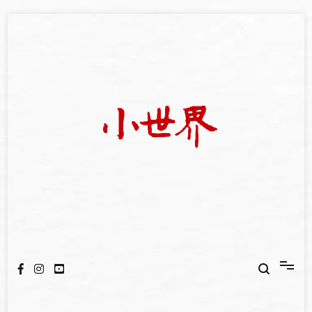
Skip
to
content
我們立足小世界，學習記錄浩瀚蒼穹
世新大學小世界