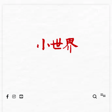
Skip
to
content
我們立足小世界，學習記錄浩瀚蒼穹
世新大學小世界