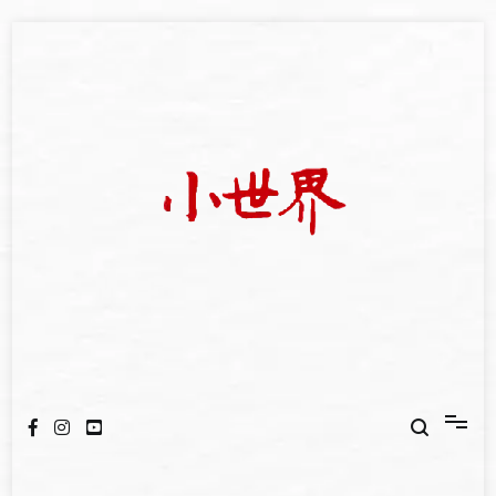
Skip
to
content
我們立足小世界，學習記錄浩瀚蒼穹
世新大學小世界