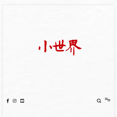
Skip
to
content
我們立足小世界，學習記錄浩瀚蒼穹
世新大學小世界