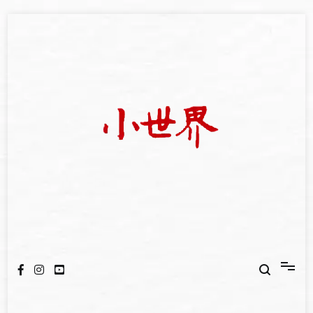
Skip
to
content
我們立足小世界，學習記錄浩瀚蒼穹
世新大學小世界