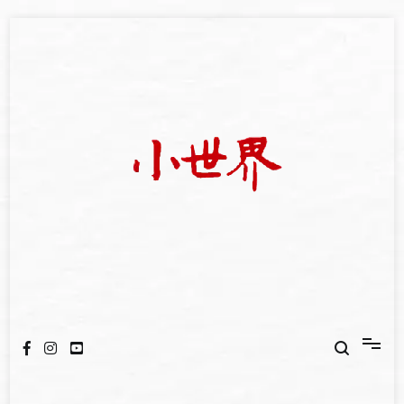
Skip
to
content
我們立足小世界，學習記錄浩瀚蒼穹
世新大學小世界