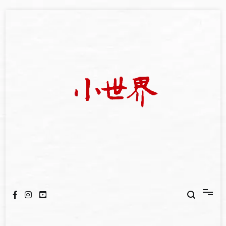
Skip
to
content
我們立足小世界，學習記錄浩瀚蒼穹
世新大學小世界