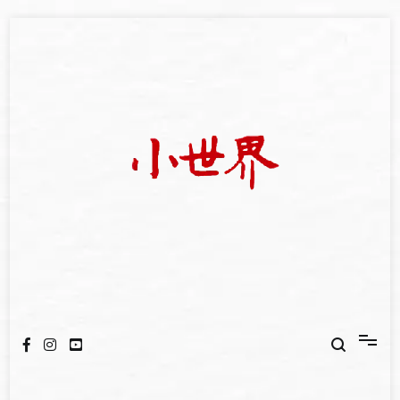
Skip
to
content
我們立足小世界，學習記錄浩瀚蒼穹
世新大學小世界