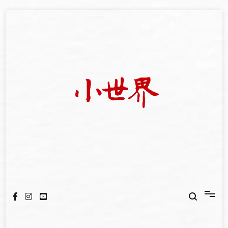
Skip
to
content
我們立足小世界，學習記錄浩瀚蒼穹
世新大學小世界