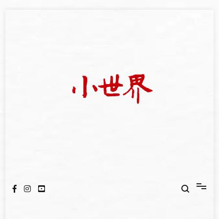
Skip
to
content
我們立足小世界，學習記錄浩瀚蒼穹
世新大學小世界