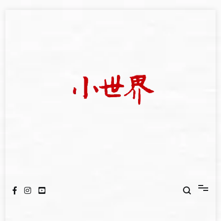
Skip
to
content
我們立足小世界，學習記錄浩瀚蒼穹
世新大學小世界