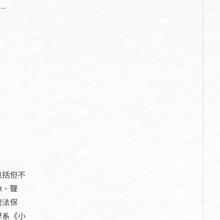
…
包括但不
像、聲
權法保
學系《小