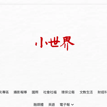
我們立足小世界，學習記錄浩瀚蒼穹
世新大學小世界
炎專區
攝影報導
國際
社會社福
環保公衛
文教生活
財經
融媒體
英語
電子報