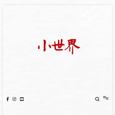
Skip
to
content
我們立足小世界，學習記錄浩瀚蒼穹
世新大學小世界