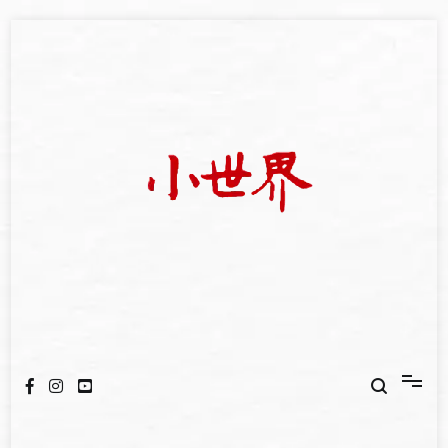
Skip
to
content
我們立足小世界，學習記錄浩瀚蒼穹
世新大學小世界