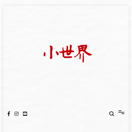
Skip
to
content
我們立足小世界，學習記錄浩瀚蒼穹
世新大學小世界