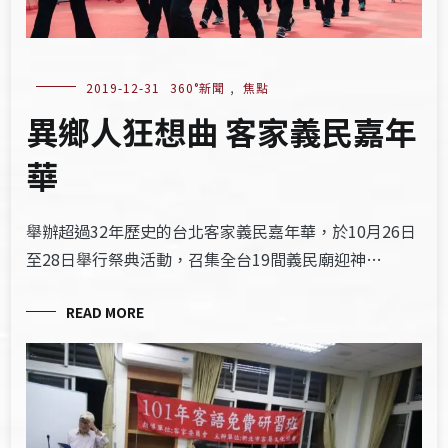
2019-12-31
360°新聞
,
焦點
異鄉人狂想曲 客家義民嘉年
華
舉辦超過32年歷史的台北客家義民嘉年華，於10月26日
至28日舉行祭典活動，召集全台19間義民廟迎神…
READ MORE