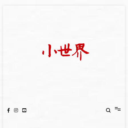
Skip
to
content
我們立足小世界，學習記錄浩瀚蒼穹
世新大學小世界