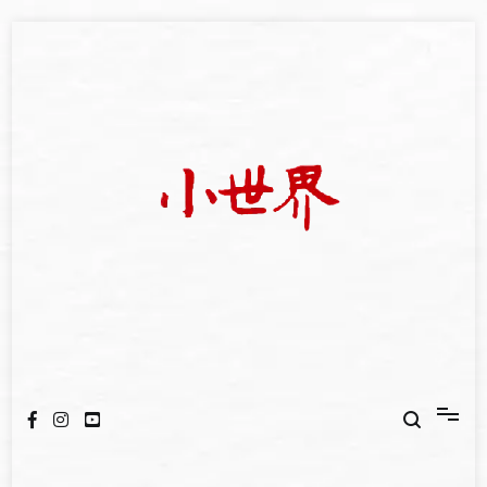
Skip
to
content
我們立足小世界，學習記錄浩瀚蒼穹
世新大學小世界