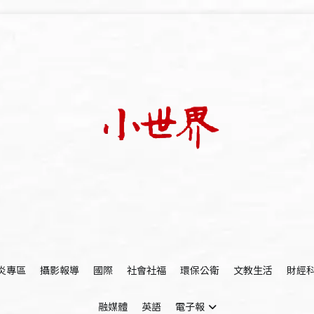
我們立足小世界，學習記錄浩瀚蒼穹
世新大學小世界
炎專區
攝影報導
國際
社會社福
環保公衛
文教生活
財經
融媒體
英語
電子報