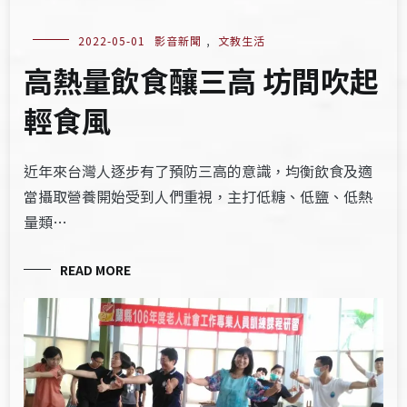
2022-05-01
影音新聞
,
文教生活
高熱量飲食釀三高 坊間吹起
輕食風
近年來台灣人逐步有了預防三高的意識，均衡飲食及適
當攝取營養開始受到人們重視，主打低糖、低鹽、低熱
量類…
READ MORE