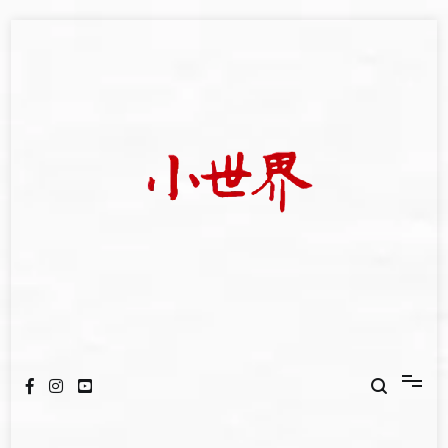
Skip
to
content
我們立足小世界，學習記錄浩瀚蒼穹
世新大學小世界