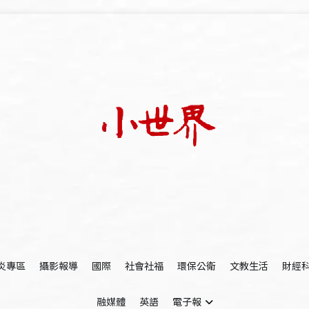
我們立足小世界，學習記錄浩瀚蒼穹
世新大學小世界
炎專區
攝影報導
國際
社會社福
環保公衛
文教生活
財經
融媒體
英語
電子報