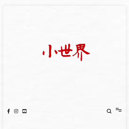
Skip
to
content
我們立足小世界，學習記錄浩瀚蒼穹
世新大學小世界