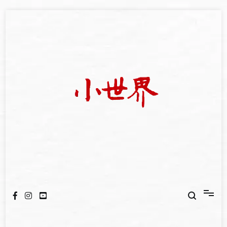
Skip
to
content
我們立足小世界，學習記錄浩瀚蒼穹
世新大學小世界