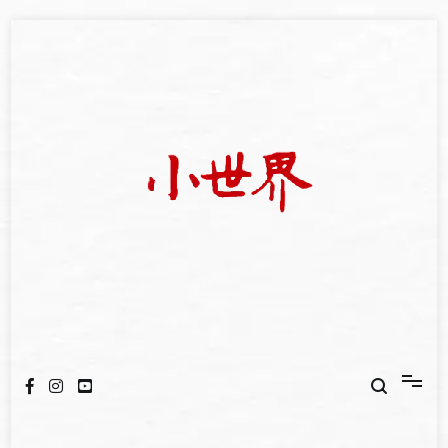
Skip
to
content
我們立足小世界，學習記錄浩瀚蒼穹
世新大學小世界