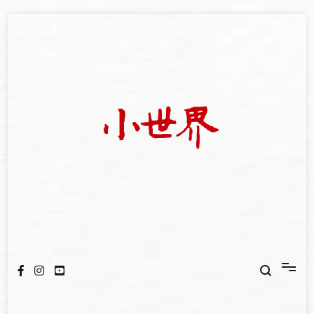
Skip
to
content
我們立足小世界，學習記錄浩瀚蒼穹
世新大學小世界