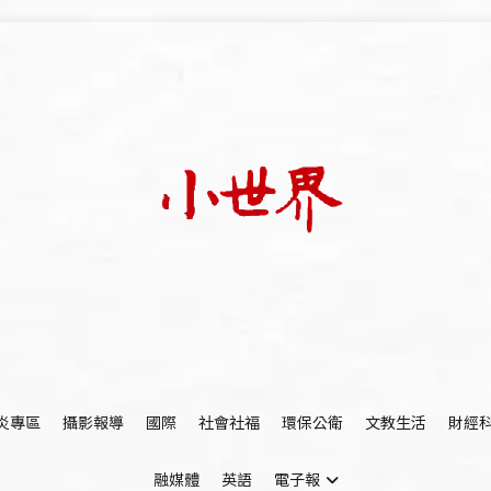
我們立足小世界，學習記錄浩瀚蒼穹
世新大學小世界
炎專區
攝影報導
國際
社會社福
環保公衛
文教生活
財經
融媒體
英語
電子報