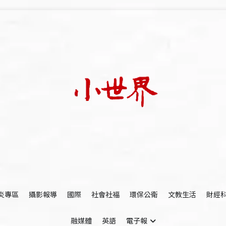
我們立足小世界，學習記錄浩瀚蒼穹
世新大學小世界
炎專區
攝影報導
國際
社會社福
環保公衛
文教生活
財經
融媒體
英語
電子報