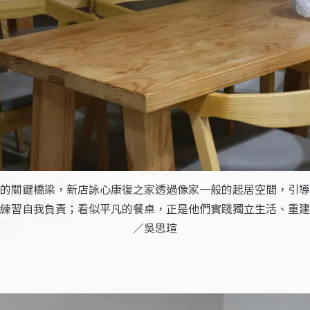
的關鍵橋梁，新店詠心康復之家透過像家一般的起居空間，引導
練習自我負責；看似平凡的餐桌，正是他們實踐獨立生活、重建
／吳思瑄