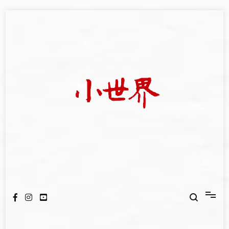
Skip
to
content
我們立足小世界，學習記錄浩瀚蒼穹
世新大學小世界