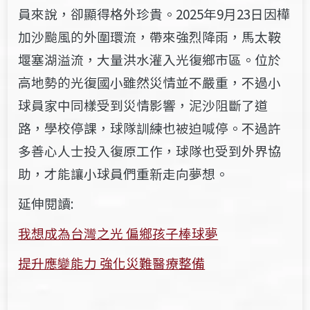
員來說，卻顯得格外珍貴。2025年9月23日因樺
加沙颱風的外圍環流，帶來強烈降雨，馬太鞍
堰塞湖溢流，大量洪水灌入光復鄉市區。位於
高地勢的光復國小雖然災情並不嚴重，不過小
球員家中同樣受到災情影響，泥沙阻斷了道
路，學校停課，球隊訓練也被迫喊停
。不過許
多善心人士投入復原工作，球隊也受到外界協
助，才能讓小球員們重新走向夢想。
延伸閱讀:
我想成為台灣之光 偏鄉孩子棒球夢
提升應變能力 強化災難醫療整備