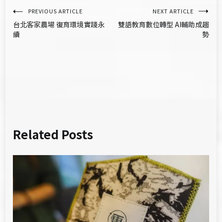
文
PREVIOUS ARTICLE
NEXT ARTICLE
台北客家農場 復育環境實踐永
雙語教育數位轉型 AI輔助成趨
章
續
勢
導
覽
Related Posts