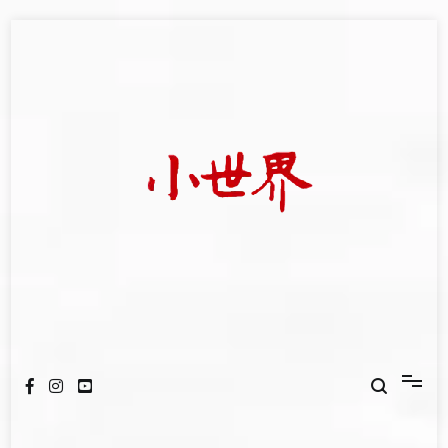
Skip
to
content
我們立足小世界，學習記錄浩瀚蒼穹
世新大學小世界