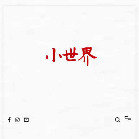
Skip
to
content
我們立足小世界，學習記錄浩瀚蒼穹
世新大學小世界