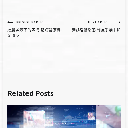
文
PREVIOUS ARTICLE
NEXT ARTICLE
壯麗美景下的困境 蘭嶼醫療資
賽鴿活動沒落 制度爭議未解
章
源匱乏
導
覽
Related Posts