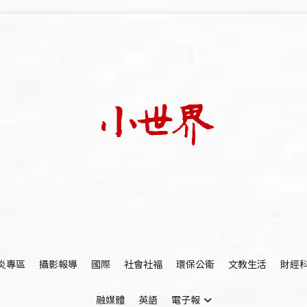
我們立足小世界，學習記錄浩瀚蒼穹
世新大學小世界
炎專區
攝影報導
國際
社會社福
環保公衛
文教生活
財經
融媒體
英語
電子報