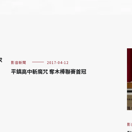
求
影音新聞
2017-04-12
平鎮高中斬魔咒 奪木棒聯賽首冠
影