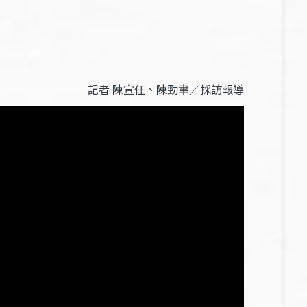
記者 陳宣任、陳勁聿／採訪報導