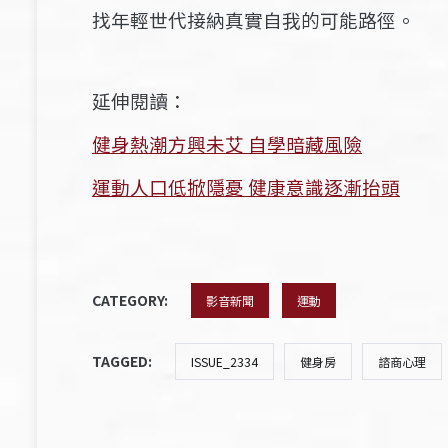
找年輕世代接納真實自我的可能路徑。
延伸閱讀：
健身熱潮方興未艾 自學暗藏風險
運動人口低掀隱憂 健康意識逐漸抬頭
CATEGORY:
影音新聞
運動
TAGGED:
ISSUE_2334
健身房
諮商心理