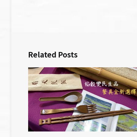
導
覽
Related Posts