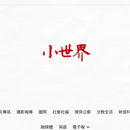
我們立足小世界，學習記錄浩瀚蒼穹
世新大學小世界
炎專區
攝影報導
國際
社會社福
環保公衛
文教生活
財經
融媒體
英語
電子報