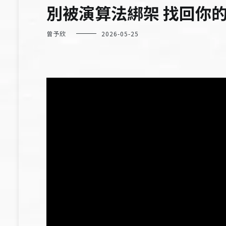
別被演算法綁架 找回你
曾予欣
2026-05-25