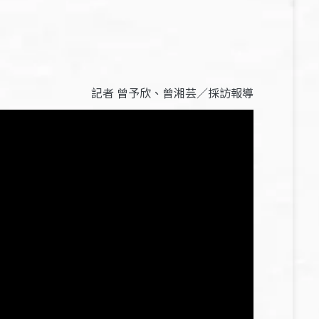
記者 曾予欣、曾湘芸
／
採訪報導