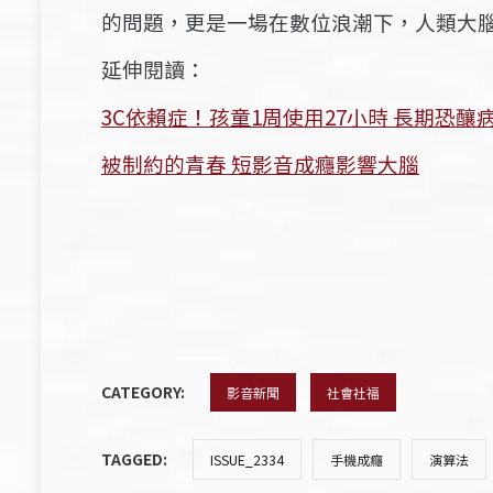
的問題，更是一場在數位浪潮下，人類大
延伸閱讀：
3C依賴症！孩童1周使用27小時 長期恐釀
被制約的青春 短影音成癮影響大腦
CATEGORY:
影音新聞
社會社福
TAGGED:
ISSUE_2334
手機成癮
演算法