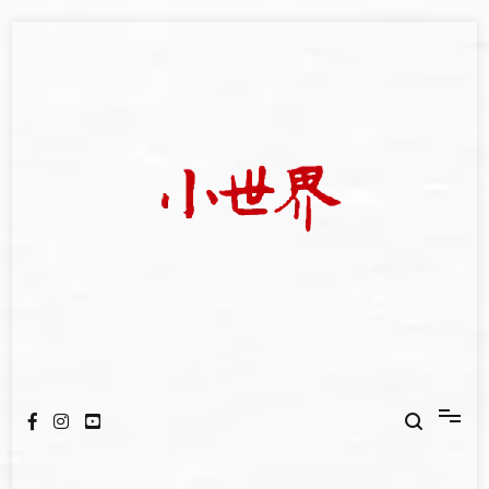
Skip
to
content
我們立足小世界，學習記錄浩瀚蒼穹
世新大學小世界