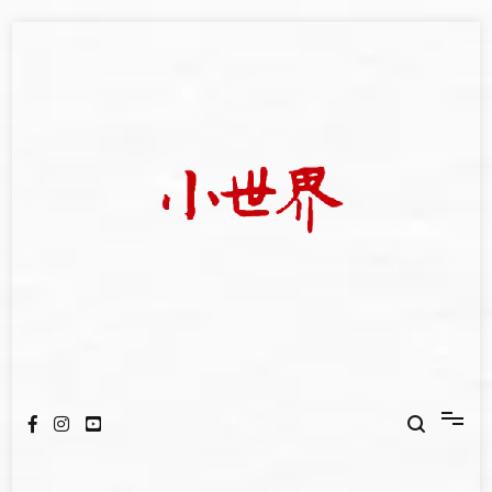
Skip
to
content
我們立足小世界，學習記錄浩瀚蒼穹
世新大學小世界