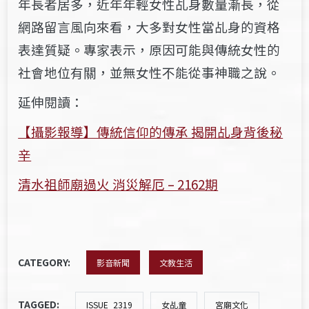
年長者居多，近年年輕女性乩身數量漸長，從
網路留言風向來看，大多對女性當乩身的資格
表達
質疑。專家表示，原因可能與傳統女性的
社會地位有關，並無女性不能從事神職之說。
延伸閱讀：
【攝影報導】傳統信仰的傳承 揭開乩身背後秘
辛
清水祖師廟過火 消災解厄 – 2162期
CATEGORY:
影音新聞
文教生活
TAGGED:
ISSUE_2319
女乩童
宮廟文化