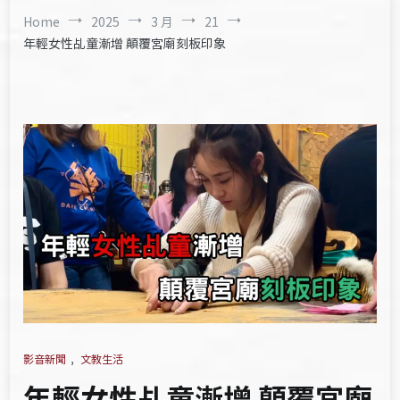
Home
2025
3 月
21
年輕女性乩童漸增 顛覆宮廟刻板印象
影音新聞
,
文教生活
年輕女性乩童漸增 顛覆宮廟