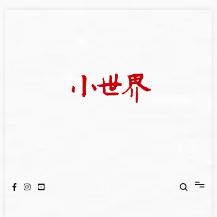
Skip
to
content
我們立足小世界，學習記錄浩瀚蒼穹
世新大學小世界