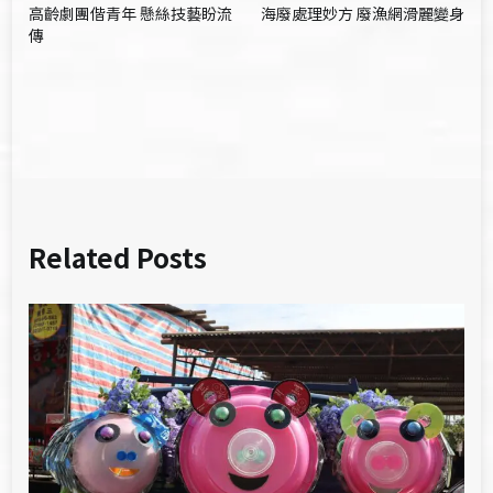
高齡劇團偕青年 懸絲技藝盼流
海廢處理妙方 廢漁網滑麗變身
章
傳
導
覽
Related Posts