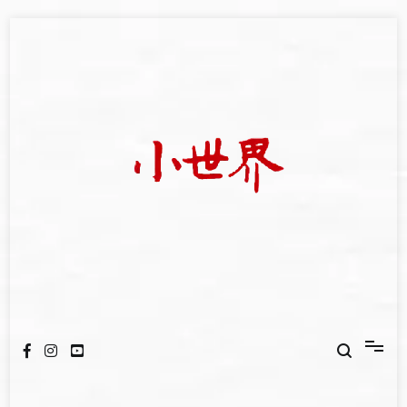
Skip
to
content
我們立足小世界，學習記錄浩瀚蒼穹
世新大學小世界