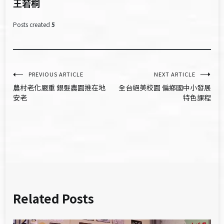
王若桐
Posts created
5
文
PREVIOUS ARTICLE
NEXT ARTICLE
農村老化嚴重 銀髮農園推在地
全台絕美校園 偏鄉國中小發展
章
安老
特色課程
導
覽
Related Posts