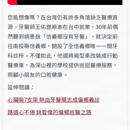
您能想像嗎？在台灣仍有許多角落缺乏醫療資
源。牙醫師王佑崑原本在台中就業，30年前偶
然聽
到病患說「信義鄉沒有牙醫」，就決定前
往南投縣信義鄉，開設了全信義鄉唯一一間牙
科診所。
不僅如此，他還將廂型車改裝成行動
醫療車，為深山裡的學校提供巡迴醫療服務，
照顧小朋友的
口腔健康。
延伸閱讀：
心臟裝7支架 熱血牙醫簡志成偏鄉義診
路遠心不倦 姚智偉的偏鄉巡醫之路