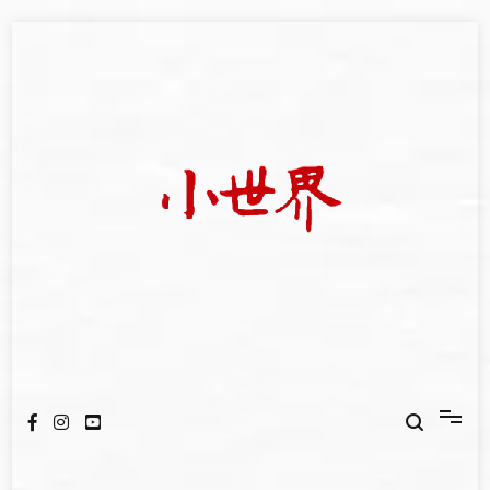
Skip
to
content
我們立足小世界，學習記錄浩瀚蒼穹
世新大學小世界