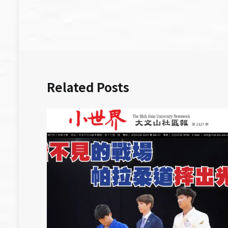
導
覽
Related Posts