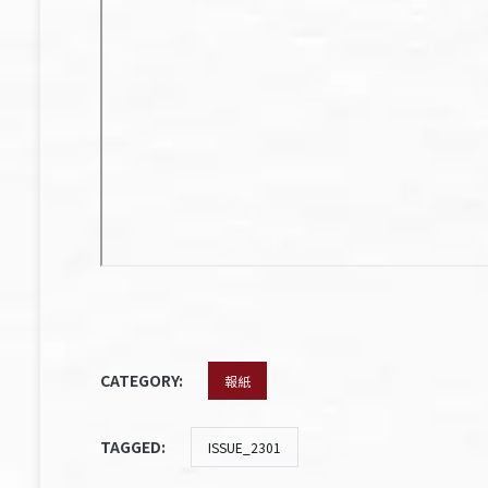
CATEGORY:
報紙
TAGGED:
ISSUE_2301