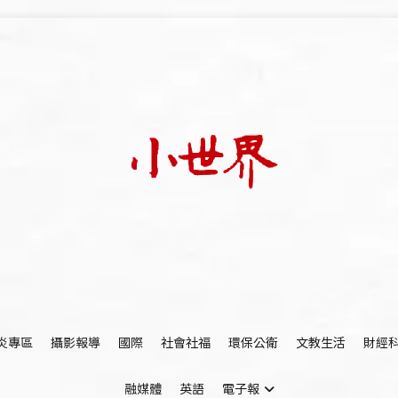
我們立足小世界，學習記錄浩瀚蒼穹
世新大學小世界
炎專區
攝影報導
國際
社會社福
環保公衛
文教生活
財經
融媒體
英語
電子報