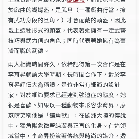
於戲曲的蝴蝶盔，是武旦（一種戲曲行當，擁
有武功身段的旦角。）才會配戴的頭盔，因此
戴上這種形式的頭盔，代表著她擁有一定武藝
技巧與武力值的角色；同時代表著她擁有為臺
灣而戰的武德。
兩人相識時間許久，依稀記得第一次合作是在
李育昇就讀大學時期。長時間合作下，對於李
育昇評價大為稱讚，是位非常有細節的設計
家，對於細節要求已經達到強迫症的態度，她
很是喜歡。如果以一種動物來形容李育昇，廖
苡晴笑稱他是「獨角獸」，在歐洲大陸的傳說
中，獨角獸象徵著純潔與正直的化身。在這領
域當中，李育昇扮演著傳統與時尚的媒介，透