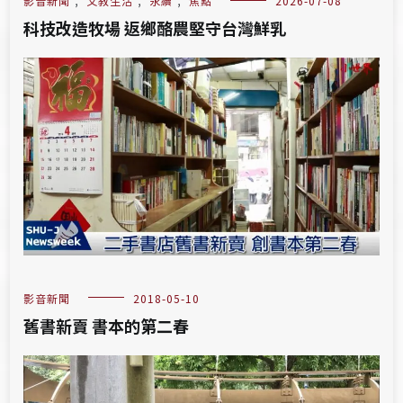
影音新聞
,
文教生活
,
永續
,
焦點
2026-07-08
科技改造牧場 返鄉酪農堅守台灣鮮乳
影音新聞
2018-05-10
舊書新賣 書本的第二春