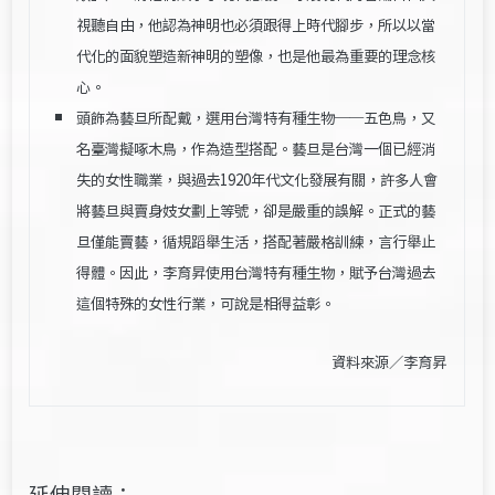
視聽自由，他認為神明也必須跟得上時代腳步，所以以當
代化的面貌塑造新神明的塑像，也是他最為重要的理念核
心。
頭飾為
藝旦
所配戴，選用台灣特有種生物──五色鳥，又
名臺灣擬啄木鳥，作為造型搭配。藝旦是台灣一個已經消
失的女性職業，與過去1920年代文化發展有關，許多人會
將藝旦與賣身妓女劃上等號，卻是嚴重的誤解。正式的藝
旦僅能賣藝，循規蹈舉生活，搭配著嚴格訓練，言行舉止
得體。因此，李育昇使用台灣特有種生物，賦予台灣過去
這個特殊的女性行業，可說是相得益彰。
資料來源／李育昇
延伸閱讀：