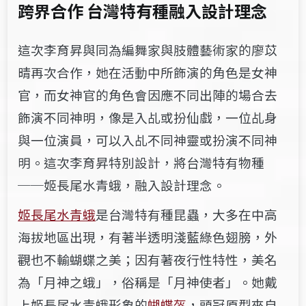
跨界合作 台灣特有種融入設計理念
這次李育昇與同為編舞家與肢體藝術家的廖苡
晴再次合作，她在活動中所飾演的角色是女神
官，而女神官的角色會因應不同出陣的場合去
飾演不同神明，像是入乩或扮仙戲，一位乩身
與一位演員，可以入乩不同神靈或扮演不同神
明。這次李育昇特別設計，將台灣特有物種
──姬長尾水青蛾，融入設計理念。
姬長尾水青蛾
是台灣特有種昆蟲，大多在中高
海拔地區出現，有著半透明淺藍綠色翅膀，外
觀也不輸蝴蝶之美；因有著夜行性特性，美名
為「月神之蛾」，俗稱是「月神使者」。她戴
上姬長尾水青蛾形象的
蝴蝶盔
，頭冠原型來自