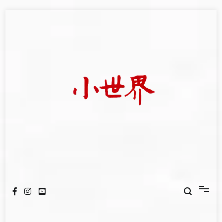
Skip
to
content
我們立足小世界，學習記錄浩瀚蒼穹
世新大學小世界