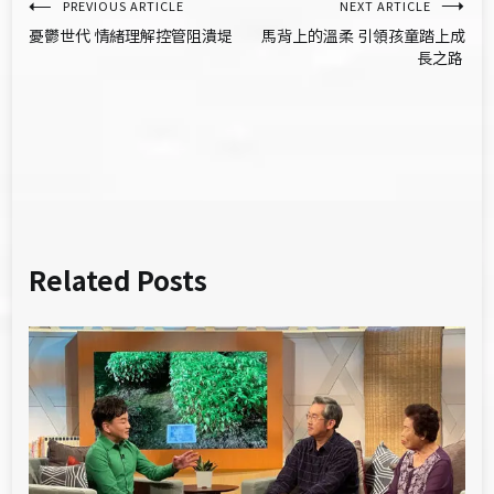
文
PREVIOUS ARTICLE
NEXT ARTICLE
憂鬱世代 情緒理解控管阻潰堤
馬背上的溫柔 引領孩童踏上成
章
長之路
導
覽
Related Posts