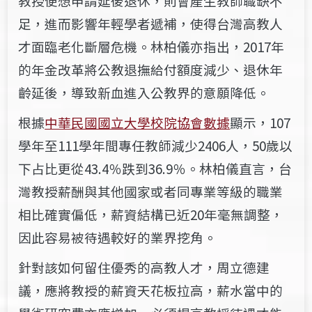
教授便想申請延後退休，則會產生教師職缺不
足，進而影響年輕學者遞補，使得台灣高教人
才面臨老化斷層危機。林柏儀亦指出，2017年
的年金改革將公教退撫給付額度減少、退休年
齡延後，導致新血進入公教界的意願降低。
根據
中華民國國立大學校院協會數據
顯示，107
學年至111學年間專任教師減少2406人，50歲以
下占比更從43.4
％
跌到36.9
％
。林柏儀直言，台
灣教授薪酬與其他國家或者同專業等級的職業
相比確實偏低，薪資結構已近20年毫無調整，
因此容易被待遇較好的業界挖角。
針對該如何留住優秀的高教人才，周立德建
議，應將教授的薪資天花板拉高，薪水當中的