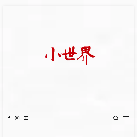
Skip
to
content
我們立足小世界，學習記錄浩瀚蒼穹
世新大學小世界