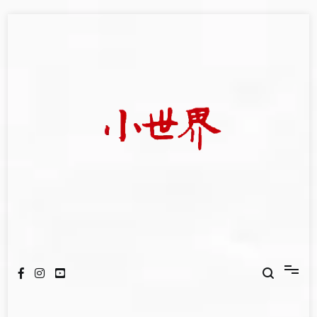
Skip
to
content
我們立足小世界，學習記錄浩瀚蒼穹
世新大學小世界