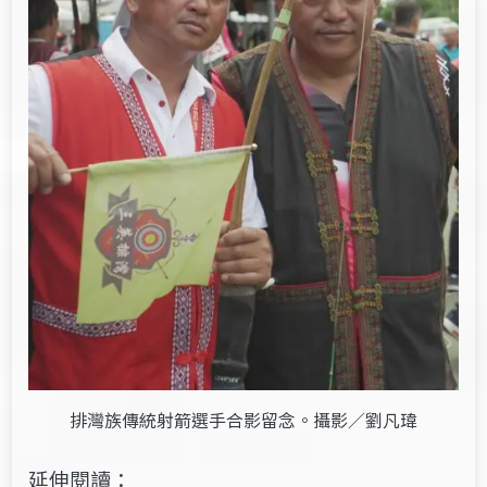
排灣族傳統射箭選手合影留念。攝影／劉凡瑋
延伸閱讀：