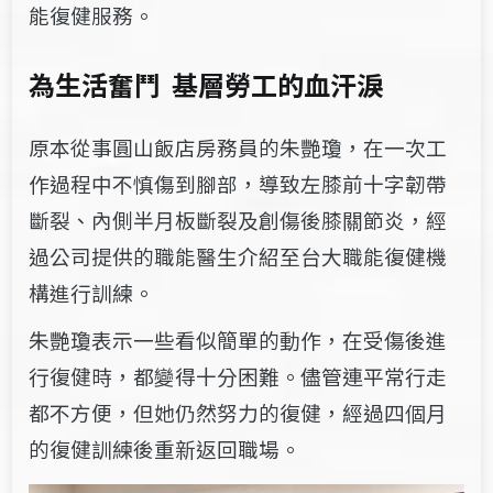
能復健服務。
為生活奮鬥
基層勞工的血汗淚
原本從事
圓山飯店房務員的朱艷瓊
，在一次工
作過程中不慎傷到
腳部，導致左膝前十字韌帶
斷裂、內側半月板斷裂及創傷後膝關節炎，
經
過公司提供的職能醫生介紹至台大職能復健機
構進行訓練。
朱艷瓊表示
一些看似簡單的動作，在受傷後進
行復健時，都變得十分困難。儘管連平常
行走
都不方便，但她仍然努力的復健，經過四個月
的復健訓練後重新返回職場。