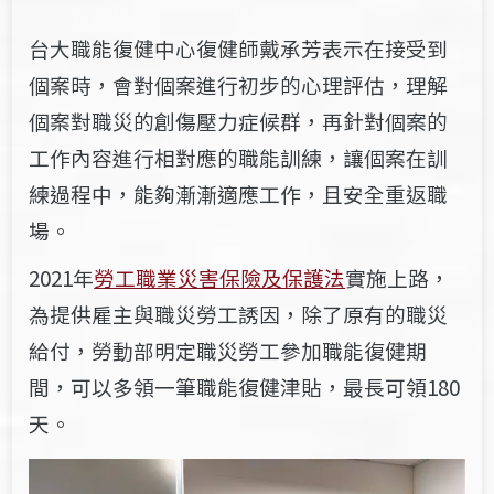
台大職能復健中心復健師戴
承芳表示
在接受到
個案時
，會
對個案進行
初步的心理評估，
理解
個案對職災的創傷壓力症候群，再針對個案的
工作內容進行相對應的職能訓練，讓個案在
訓
練過程中，能夠漸漸適應工作，且安全重返職
場。
2021年
勞工職業災害保險及保護法
實施上路，
為提供雇主與職災勞工誘因，除了原有的職災
給付，
勞動部
明定職災勞工參加職能復健期
間，可以多領一筆職能復健津貼，最長可領
1
80
天
。