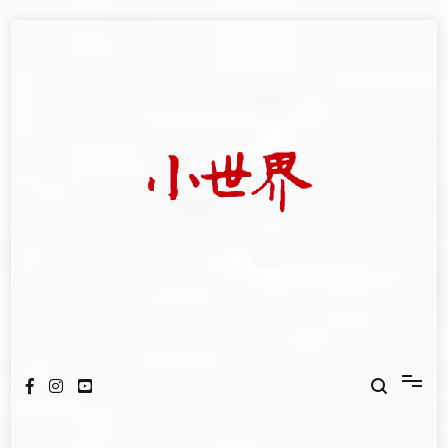
Skip
to
content
我們立足小世界，學習記錄浩瀚蒼穹
世新大學小世界