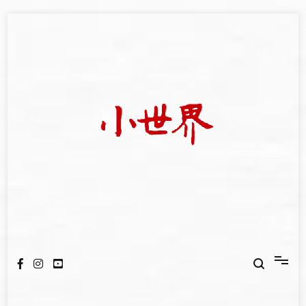
Skip
to
content
我們立足小世界，學習記錄浩瀚蒼穹
世新大學小世界