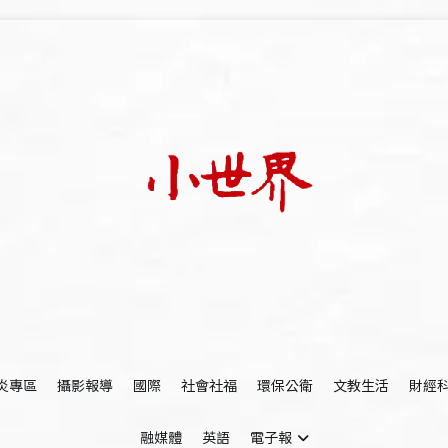
我們立足小世界，學習記錄浩瀚蒼穹
世新大學小世界
炎專區
攝影報導
國際
社會社福
環保公衛
文教生活
財經
融媒體
英語
電子報