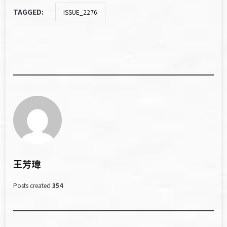
TAGGED:
ISSUE_2276
王芳瑋
Posts created
354