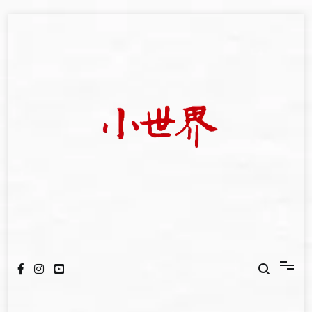
Skip
to
content
我們立足小世界，學習記錄浩瀚蒼穹
世新大學小世界