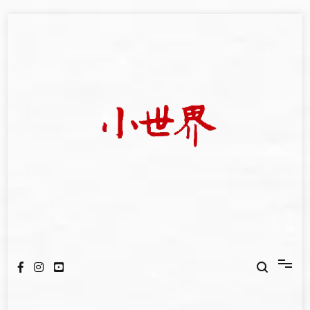
Skip
to
content
我們立足小世界，學習記錄浩瀚蒼穹
世新大學小世界