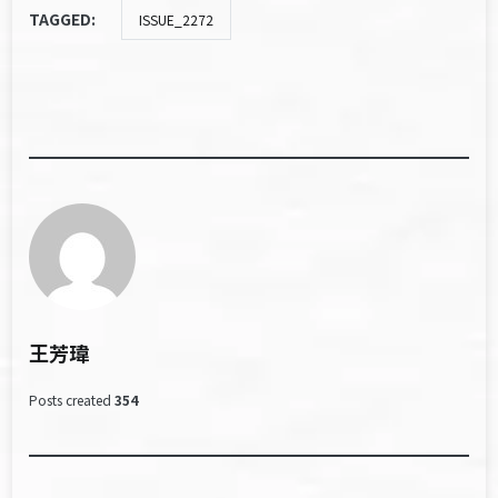
TAGGED:
ISSUE_2272
王芳瑋
Posts created
354